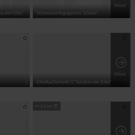
More
a der Eifel"
Schmetterlingsgarten "Eifalia"
C
C
-
B
Y
-
S
A
|
E
i
f
e
l
T
o
u
r
i
s
m
u
s
G
m
b
H
, D
e
n
i
s
S
t
r
a
t
m
a
n
C
C
-
B
Y
-
S
A
|
D
e
n
n
i
s
S
t
r
a
t
m
a
n
n
, E
i
f
e
l
T
o
r
i
s
m
u
s
G
m
b
H
, D
e
n
n
i
s
S
t
r
a
t
m
a
n
More
g
EifelRadSchleife 1 "Schätze der Eifel"
n
n
u
n
CC-BY-SA | Nordeifel Tourismus GmbH
4,5 km