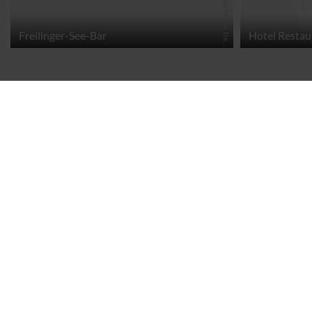
C
C
-
B
Y
-
S
A
|
E
i
f
e
l
T
o
u
r
i
s
m
u
s
G
m
b
H
, D
e
n
i
s
S
t
r
a
t
m
a
n
Freilinger-See-Bar
Hotel Restau
n
n