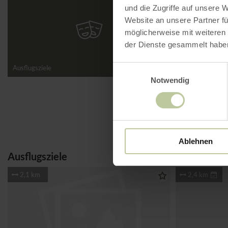
und die Zugriffe auf unsere 
Website an unsere Partner fü
möglicherweise mit weiteren
der Dienste gesammelt habe
Ausflugsziele
Touren & Wege
Einwilligungsauswahl
Notwendig
Jetzt Touren,
Ablehnen
Ausflugsziele
2,1 km
2,4 km